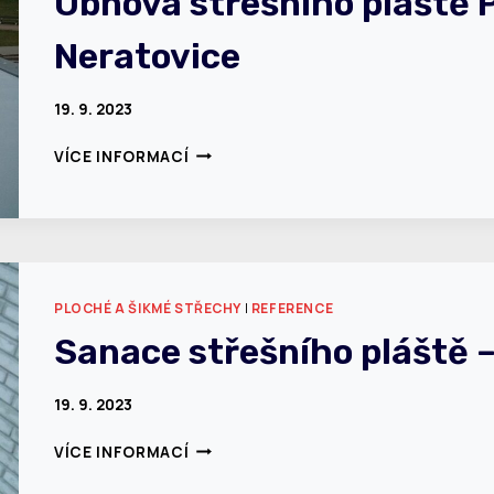
Obnova střešního pláště 
Neratovice
19. 9. 2023
OBNOVA
VÍCE INFORMACÍ
STŘEŠNÍHO
PLÁŠTĚ
PENNY
MARKET
NERATOVICE
PLOCHÉ A ŠIKMÉ STŘECHY
|
REFERENCE
Sanace střešního pláště –
19. 9. 2023
SANACE
VÍCE INFORMACÍ
STŘEŠNÍHO
PLÁŠTĚ