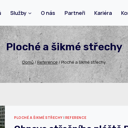
ů
Služby
O nás
Partneři
Kariéra
Ko
Ploché a šikmé střechy
Domů
/
Reference
/
Ploché a šikmé střechy
PLOCHÉ A ŠIKMÉ STŘECHY
|
REFERENCE