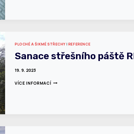
–
STAVITELSKÁ
PRAHA
6
PLOCHÉ A ŠIKMÉ STŘECHY
|
REFERENCE
Sanace střešního páště R
19. 9. 2023
SANACE
VÍCE INFORMACÍ
STŘEŠNÍHO
PÁŠTĚ
RD
ŠESTAJOVICE