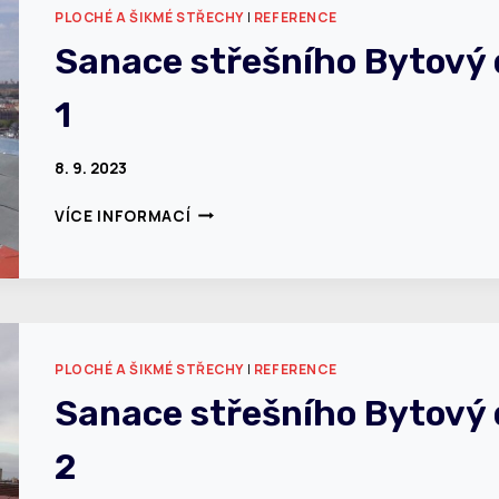
PLOCHÉ A ŠIKMÉ STŘECHY
|
REFERENCE
Sanace střešního Bytový
1
8. 9. 2023
SANACE
VÍCE INFORMACÍ
STŘEŠNÍHO
BYTOVÝ
DŮM
ŠPANĚLSKÁ
–
PRAHA
PLOCHÉ A ŠIKMÉ STŘECHY
|
REFERENCE
1
Sanace střešního Bytový
2