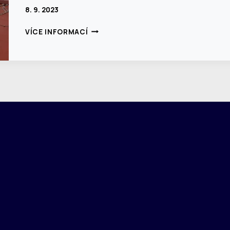
8. 9. 2023
SANACE
VÍCE INFORMACÍ
STŘEŠNÍHO
BYTOVÝ
DŮM
VARŠAVSKÁ
–
PRAHA
2